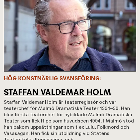
HÖG KONSTNÄRLIG SVANSFÖRING
STAFFAN VALDEMAR HOLM
Staffan Valdemar Holm är teaterregissör och var
teaterchef för Malmö Dramatiska Teater 1994–99. Han
blev första teaterchef för nybildade Malmö Dramatiska
Teater som fick Hipp som huvudscen 1994. I Malmö stod
han bakom uppsättningar som t ex Lulu, Folkmord och
Vasasagan. Han fick sin utbildning vid Statens
Teaterskole i Köpenhamn, och...