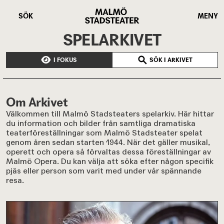
Hoppa
Malmö
till
Stadsteater
SÖK
MENY
huvudinnehåll
SPELARKIVET
I FOKUS
SÖK I ARKIVET
Om Arkivet
Välkommen till Malmö Stadsteaters spelarkiv. Här hittar
du information och bilder från samtliga dramatiska
teaterföreställningar som Malmö Stadsteater spelat
genom åren sedan starten 1944. När det gäller musikal,
operett och opera så förvaltas dessa föreställningar av
Malmö Opera. Du kan välja att söka efter någon specifik
pjäs eller person som varit med under vår spännande
resa.