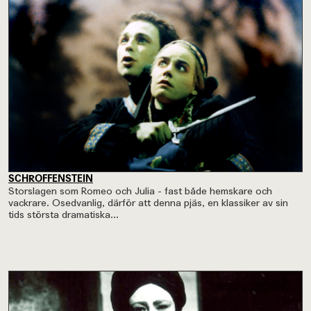
SCHROFFENSTEIN
Storslagen som Romeo och Julia - fast både hemskare och
vackrare. Osedvanlig, därför att denna pjäs, en klassiker av sin
tids största dramatiska...