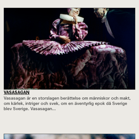
VASASAGAN
Vasasagan är en storslagen berättelse om människor och makt,
om kärlek, intriger och svek, om en äventyrlig epok då Sverige
blev Sverige. Vasasagan...