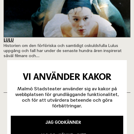
LULU
Historien om den förföriska och samtidigt oskuldsfulla Lulus
uppgång och fall har under de senaste hundra åren inspirerat
såväl filmare och...
VI ANVÄNDER KAKOR
Malmö Stadsteater använder sig av kakor på
OM INVIGNING MED SCHROFF
webbplatsen för grundläggande funktionalitet,
och för att utvärdera beteende och göra
förbättringar.
Konstnärligt var vi ju vansinnigt,
nästan idiotiskt, konsekventa. Och
JAG GODKÄNNER
utifrån mina senare erfarenheter