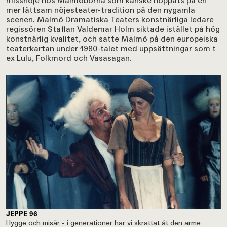
missnöje hos Malmöborna som kanske hoppats på en
mer lättsam nöjesteater-tradition på den nygamla
scenen. Malmö Dramatiska Teaters konstnärliga ledare
regissören Staffan Valdemar Holm siktade istället på hög
konstnärlig kvalitet, och satte Malmö på den europeiska
teaterkartan under 1990-talet med uppsättningar som t
ex Lulu, Folkmord och Vasasagan.
JEPPE 96
Hygge och misär - i generationer har vi skrattat åt den arme