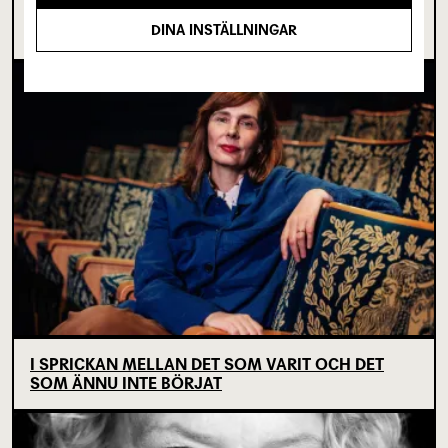
OM TOVE DITLEVSEN OCH
DINA INSTÄLLNINGAR
KÖPENHAMNSTRILOGIN
I SPRICKAN MELLAN DET SOM VARIT OCH DET
SOM ÄNNU INTE BÖRJAT