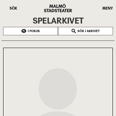
Hoppa
Malmö
till
Stadsteater
SÖK
MENY
huvudinnehåll
SPELARKIVET
I FOKUS
SÖK I ARKIVET