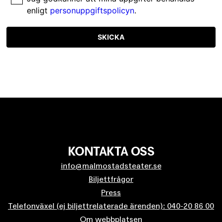
enligt
personuppgiftspolicyn
.
SKICKA
KONTAKTA OSS
info@malmostadsteater.se
Biljettfrågor
Press
Telefonväxel (ej biljettrelaterade ärenden): 040-20 86 00
Om webbplatsen