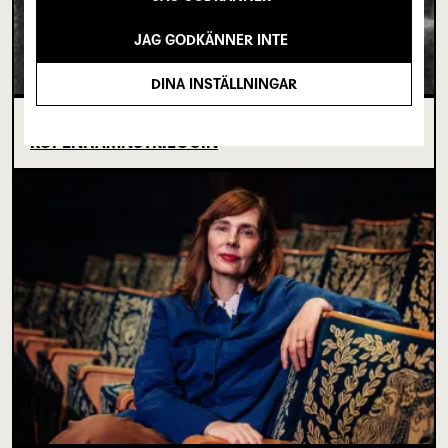
JAG GODKÄNNER INTE
DINA INSTÄLLNINGAR
OM TOVE DITLEVSEN OCH
KÖPENHAMNSTRILOGIN