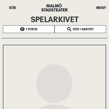
Hoppa
Malmö
till
Stadsteater
SÖK
MENY
huvudinnehåll
SPELARKIVET
I FOKUS
SÖK I ARKIVET