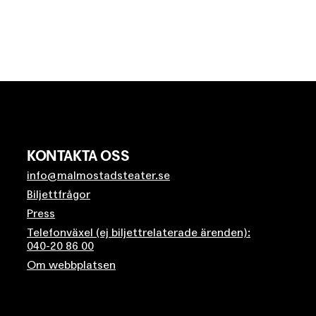
KONTAKTA OSS
info@malmostadsteater.se
Biljettfrågor
Press
Telefonväxel (ej biljettrelaterade ärenden):
040-20 86 00
Om webbplatsen