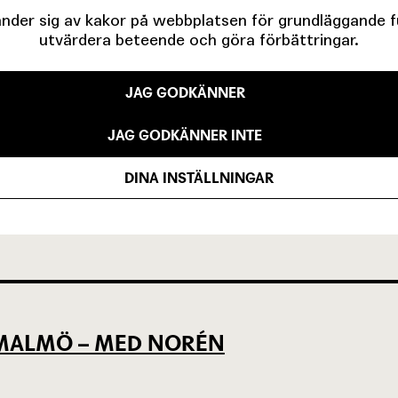
der sig av kakor på webbplatsen för grundläggande fun
utvärdera beteende och göra förbättringar.
JAG GODKÄNNER
EVSEN OCH KÖPENHAMNSTRILOGIN
JAG GODKÄNNER INTE
DINA INSTÄLLNINGAR
LLAN DET SOM VARIT OCH DET SOM Ä
L MALMÖ – MED NORÉN