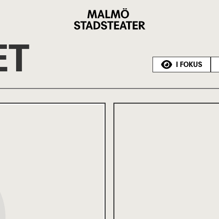
Malmö
Stadsteater
ET
I FOKUS