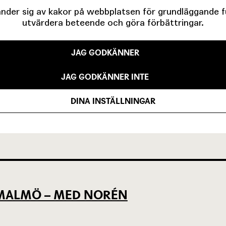
der sig av kakor på webbplatsen för grundläggande fun
utvärdera beteende och göra förbättringar.
JAG GODKÄNNER
EVSEN OCH KÖPENHAMNSTRILOGIN
JAG GODKÄNNER INTE
DINA INSTÄLLNINGAR
LLAN DET SOM VARIT OCH DET SOM Ä
L MALMÖ – MED NORÉN