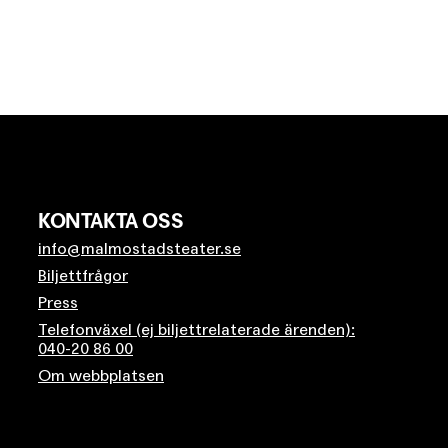
KONTAKTA OSS
info@malmostadsteater.se
Biljettfrågor
Press
Telefonväxel (ej biljettrelaterade ärenden):
040-20 86 00
Om webbplatsen