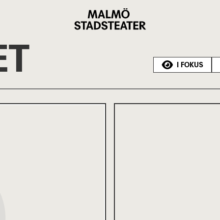
Malmö
Stadsteater
ET
I FOKUS