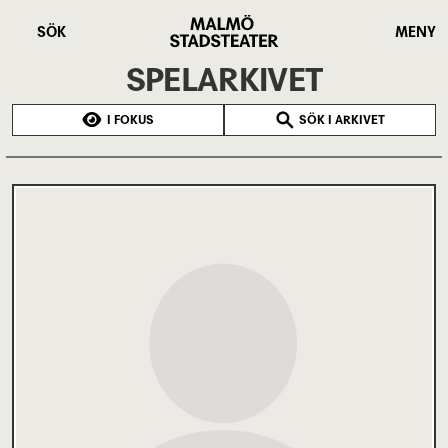
Hoppa
Malmö
till
Stadsteater
SÖK
MENY
huvudinnehåll
SPELARKIVET
I FOKUS
SÖK I ARKIVET