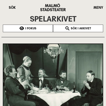
Hoppa
Malmö
till
Stadsteater
SÖK
MENY
huvudinnehåll
SPELARKIVET
I FOKUS
SÖK I ARKIVET