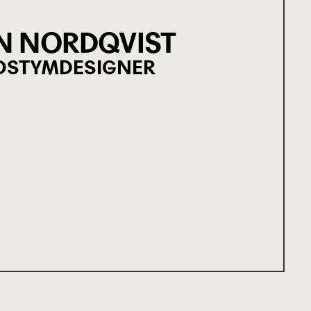
N NORDQVIST
OSTYMDESIGNER