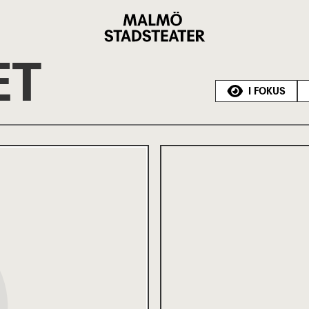
Malmö
Stadsteater
ET
I FOKUS