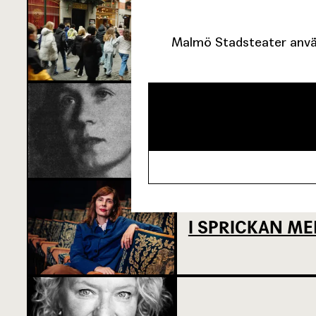
SJU SUPERVIKT
Malmö Stadsteater använ
OM TOVE DITL
I SPRICKAN ME