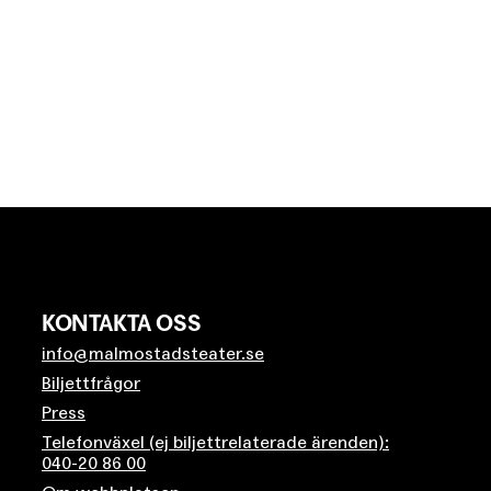
KONTAKTA OSS
info@malmostadsteater.se
Biljettfrågor
Press
Telefonväxel (ej biljettrelaterade ärenden):
040-20 86 00