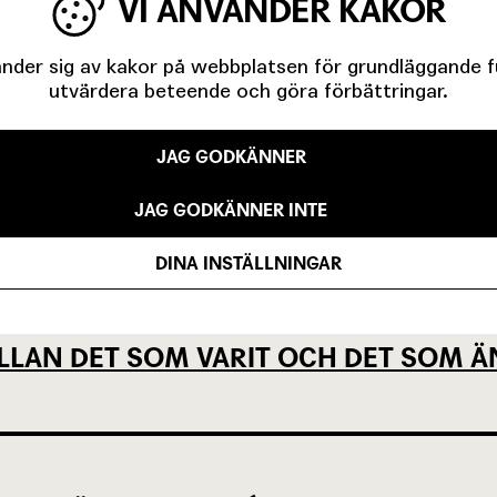
VI ANVÄNDER KAKOR
IGA MINUTER OM UNGAS RÄTT TILL 
der sig av kakor på webbplatsen för grundläggande fun
utvärdera beteende och göra förbättringar.
JAG GODKÄNNER
EVSEN OCH KÖPENHAMNSTRILOGIN
JAG GODKÄNNER INTE
DINA INSTÄLLNINGAR
LLAN DET SOM VARIT OCH DET SOM Ä