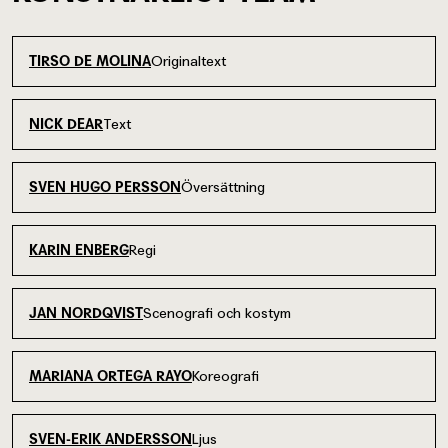
Originaltext
TIRSO DE MOLINA
Text
NICK DEAR
Översättning
SVEN HUGO PERSSON
Regi
KARIN ENBERG
Scenografi och kostym
JAN NORDQVIST
Koreografi
MARIANA ORTEGA RAYO
Ljus
SVEN-ERIK ANDERSSON