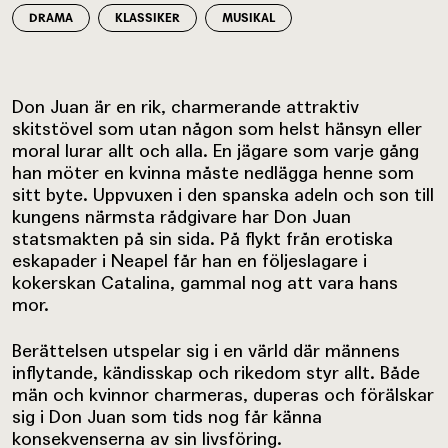
DRAMA
KLASSIKER
MUSIKAL
Don Juan är en rik, charmerande attraktiv
skitstövel som utan någon som helst hänsyn eller
moral lurar allt och alla. En jägare som varje gång
han möter en kvinna måste nedlägga henne som
sitt byte. Uppvuxen i den spanska adeln och son till
kungens närmsta rådgivare har Don Juan
statsmakten på sin sida. På flykt från erotiska
eskapader i Neapel får han en följeslagare i
kokerskan Catalina, gammal nog att vara hans
mor.
Berättelsen utspelar sig i en värld där männens
inflytande, kändisskap och rikedom styr allt. Både
män och kvinnor charmeras, duperas och förälskar
sig i Don Juan som tids nog får känna
konsekvenserna av sin livsföring.