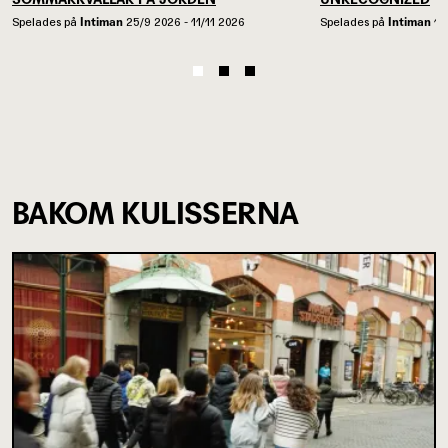
Spelades på
Intiman
25/9 2026 - 11/11 2026
Spelades på
Intiman
13
BAKOM KULISSERNA