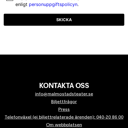
enligt
personuppgiftspolicyn
.
SKICKA
KONTAKTA OSS
info@malmostadsteater.se
Biljettfrågor
Press
Telefonväxel (ej biljettrelaterade ärenden): 040-20 86 00
Om webbplatsen