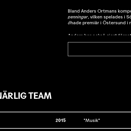
Bland Anders Ortmans kompos
penningar
, vilken spelades i
ö
hade premiär i Östersund 
Anders har också gjort föres
Nilsson.
Under de senaste åren har A
bland annat komponerat musi
musikalen
Trots
i Östersund 2
Blekinge Kronoberg.
Under sommaren 2007 arbet
gäster
av Ylva Eggehorn i reg
ÄRLIG TEAM
2015
Musik