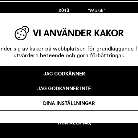
2013
Musik
VI ANVÄNDER KAKOR
2013
Musik
der sig av kakor på webbplatsen för grundläggande fun
utvärdera beteende och göra förbättringar.
2013
Musiker
JAG GODKÄNNER
2013
Musik
JAG GODKÄNNER INTE
2012
Musik
DINA INSTÄLLNINGAR
VISA ALLA (48)