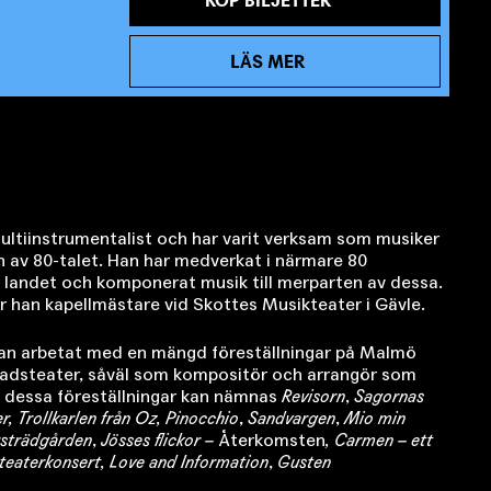
LÄS MER
ultiinstrumentalist och har varit verksam som musiker
 av 80-talet. Han har medverkat i närmare 80
 landet och komponerat musik till merparten av dessa.
ar han kapellmästare vid Skottes Musikteater i Gävle.
an arbetat med en mängd föreställningar på Malmö
adsteater, såväl som kompositör och arrangör som
d dessa föreställningar kan nämnas
Revisorn
,
Sagornas
, Trollkarlen från Oz, Pinocchio
,
Sandvargen
,
Mio min
rsträdgården
,
Jösses flickor –
Återkomsten
, Carmen – ett
teaterkonsert, Love and Information
,
Gusten