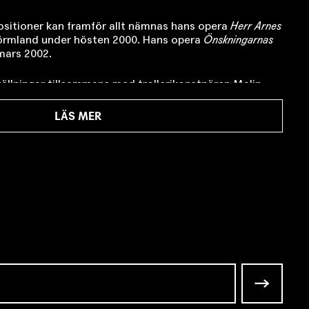
itioner kan framför allt nämnas hans opera
Herr Arnes
 Sörmland under hösten 2000. Hans opera
Önskningarnas
i mars 2002.
tällningar tillsammans med trollerikonstnären Malin
LÄS MER
nders – förutom verksamheten på Malmö Stadsteater –
k till
Världen bakom väggen
och
Solapan
på Teater 23, till
005, samt till
De knutna händerna
på Regionteatern
ade han dessutom med föreställningen
Objudna
i av Marika Lagercrantz på Stadra Sommarscen.