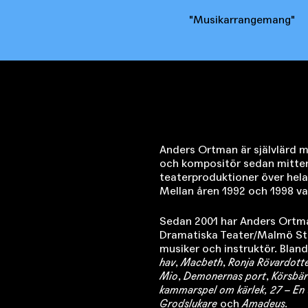
Musikarrangemang
Anders Ortman är självlärd m
och kompositör sedan mitten
teaterproduktioner över hela
Mellan åren 1992 och 1998 v
Sedan 2001 har Anders Ortm
Dramatiska Teater/Malmö St
musiker och instruktör. Blan
hav
,
Macbeth
,
Ronja Rövardotter
Mio
,
Demonernas port
,
Körsbä
kammarspel om kärlek, 27 – En 
Grodslukare
och
Amadeus.