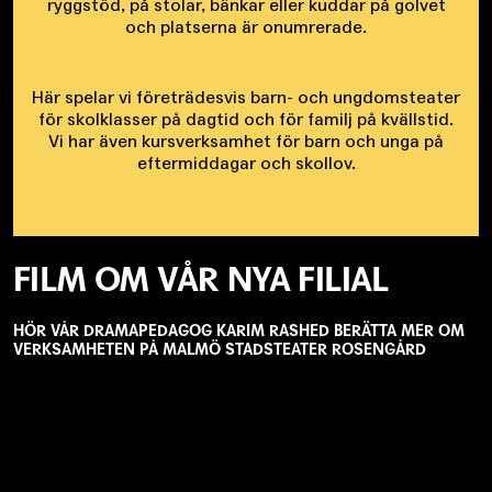
ryggstöd, på stolar, bänkar eller kuddar på golvet
och platserna är onumrerade.
Här spelar vi företrädesvis barn- och ungdomsteater
för skolklasser på dagtid och för familj på kvällstid.
Vi har även kursverksamhet för barn och unga på
eftermiddagar och skollov.
FILM OM VÅR NYA FILIAL
HÖR VÅR DRAMAPEDAGOG KARIM RASHED BERÄTTA MER OM
VERKSAMHETEN PÅ MALMÖ STADSTEATER ROSENGÅRD
Remote
video
URL