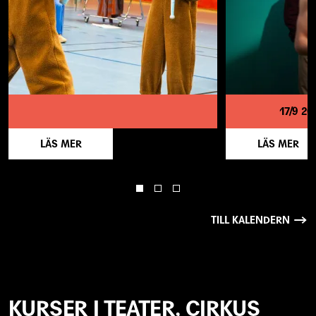
17/9 20
LÄS MER
LÄS MER
TILL KALENDERN
KURSER I TEATER, CIRKUS