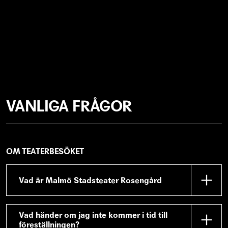
VANLIGA FRÅGOR
OM TEATERBESÖKET
Vad är Malmö Stadsteater Rosengård
Från och med januari 2025 har vi tagit över
Vad händer om jag inte kommer i tid till
verksamheten i Drömmarnas hus och fått i
föreställningen?