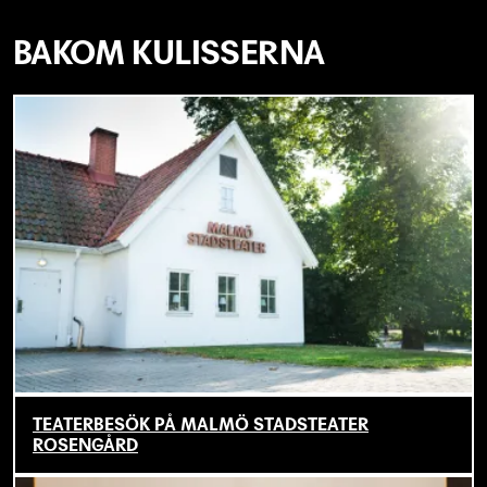
BAKOM KULISSERNA
TEATERBESÖK PÅ MALMÖ STADSTEATER
ROSENGÅRD