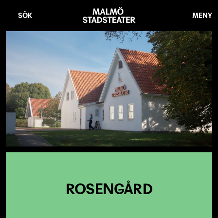
Hoppa
Malmö
till
Stadsteater
SÖK
MENY
huvudinnehåll
ROSENGÅRD