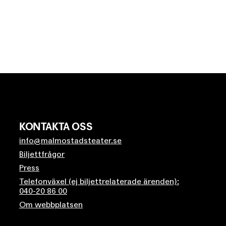
KONTAKTA OSS
info@malmostadsteater.se
Biljettfrågor
Press
Telefonväxel (ej biljettrelaterade ärenden):
040-20 86 00
Om webbplatsen