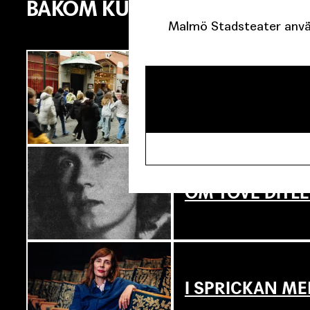
BAKOM KULISSERNA
Malmö Stadsteater använ
SJU SUPERVIKT
OM TOVE DITL
I SPRICKAN ME