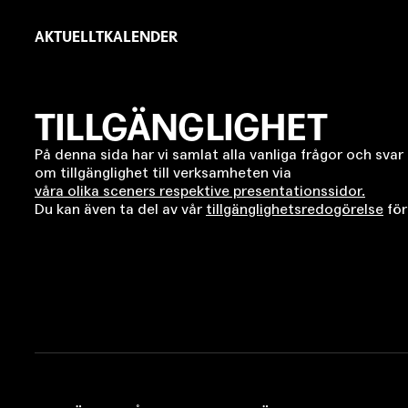
Hoppa
Primär
till
AKTUELLT
KALENDER
länkar
huvudinnehåll
TILLGÄNGLIGHET
På denna sida har vi samlat alla vanliga frågor och svar 
om tillgänglighet till verksamheten via
våra olika sceners respektive presentationssidor.
Du kan även ta del av vår
tillgänglighetsredogörelse
för