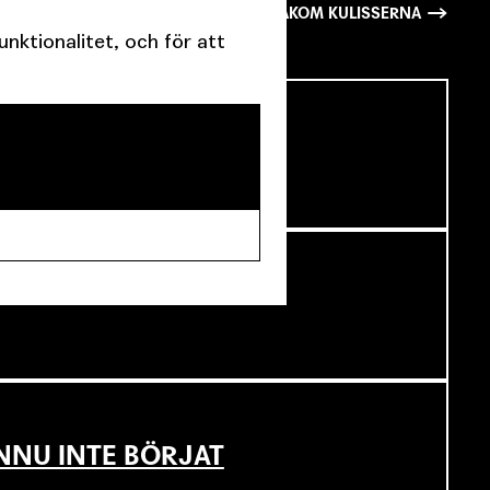
FÖLJ MED BAKOM KULISSERNA
ktionalitet, och för att
SCENKONST
NNU INTE BÖRJAT