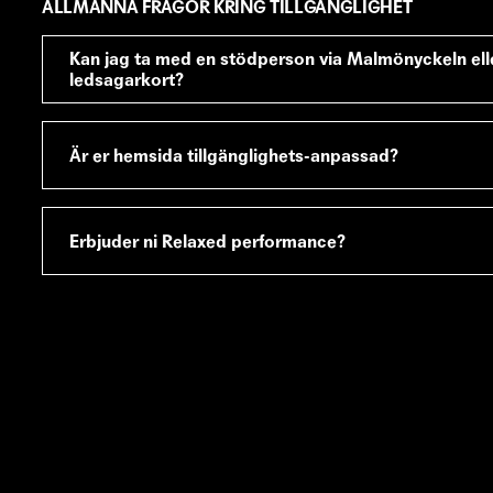
ALLMÄNNA FRÅGOR KRING TILLGÄNGLIGHET
Kan jag ta med en stödperson via Malmönyckeln el
ledsagarkort?
Ja det kan du!
Är er hemsida tillgänglighets-anpassad?
Malmö Stadsteater är med i samarbetet Malmönycke
underlätta för personer med funktionsnedsättningar a
Ja, det är den.
samhället.
Erbjuder ni Relaxed performance?
LÄS MER
LÄS MER
Ja, vi erbjuder
Relaxed performance
på utvalda före
LÄS MER