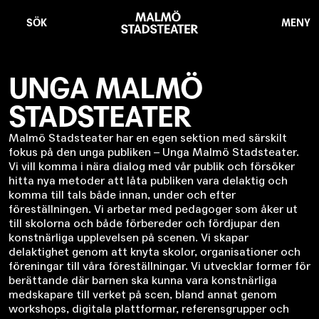
Hoppa
Malmö
till
Stadsteater
SÖK
MENY
huvudinnehåll
UNGA MALMÖ
STADSTEATER
Malmö Stadsteater har en egen sektion med särskilt
fokus på den unga publiken – Unga Malmö Stadsteater.
Vi vill komma i nära dialog med vår publik och försöker
hitta nya metoder att låta publiken vara delaktig och
komma till tals både innan, under och efter
föreställningen. Vi arbetar med pedagoger som åker ut
till skolorna och både förbereder och fördjupar den
konstnärliga upplevelsen på scenen. Vi skapar
delaktighet genom att knyta skolor, organisationer och
föreningar till våra föreställningar. Vi utvecklar former för
berättande där barnen ska kunna vara konstnärliga
medskapare till verket på scen, bland annat genom
workshops, digitala plattformar, referensgrupper och