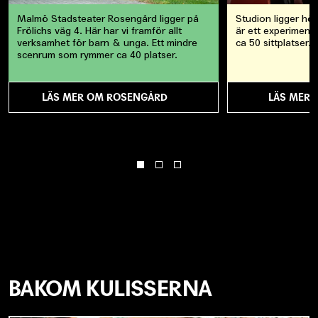
Malmö Stadsteater Rosengård ligger på
Studion ligger hö
Frölichs väg 4. Här har vi framför allt
är ett experiment
verksamhet för barn & unga. Ett mindre
ca 50 sittplatser.
scenrum som rymmer ca 40 platser.
LÄS MER OM ROSENGÅRD
LÄS MER 
BAKOM KULISSERNA