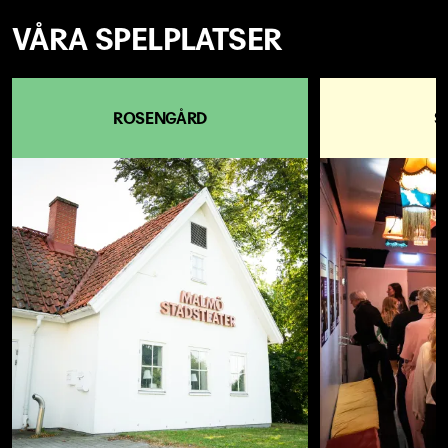
VÅRA SPELPLATSER
ROSENGÅRD
S