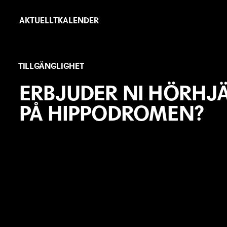
Hoppa
Primär
till
AKTUELLT
KALENDER
länkar
huvudinnehåll
TILLGÄNGLIGHET
ERBJUDER NI HÖRHJ
PÅ HIPPODROMEN?