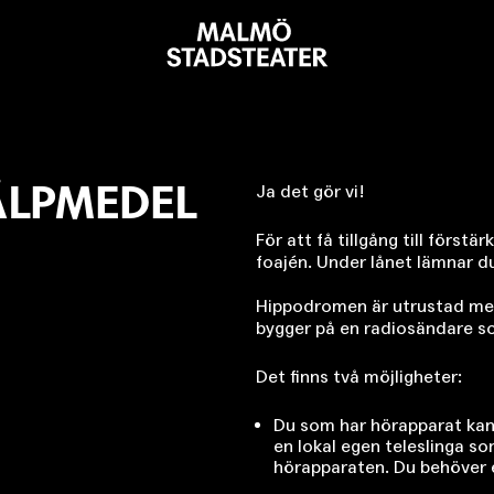
Malmö
Stadsteater
ÄLPMEDEL
Ja det gör vi!
För att få tillgång till först
foajén. Under lånet lämnar d
Hippodromen är utrustad med
bygger på en radiosändare so
Det finns två möjligheter:
Du som har hörapparat kan
en lokal egen teleslinga s
hörapparaten. Du behöver e