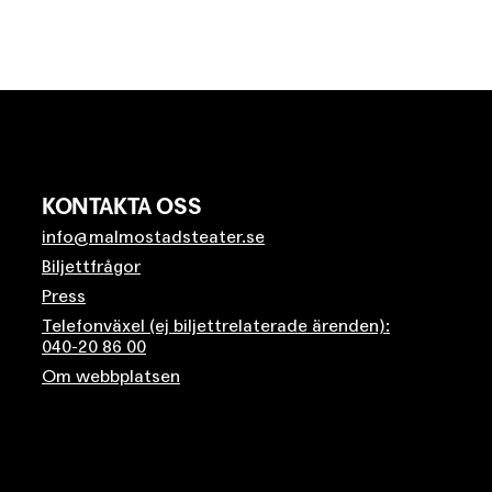
KONTAKTA OSS
info@malmostadsteater.se
Biljettfrågor
Press
Telefonväxel (ej biljettrelaterade ärenden):
040-20 86 00
Om webbplatsen