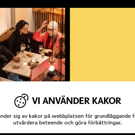
VI ANVÄNDER KAKOR
För dig som ska t
Kalendegatan 12 
der sig av kakor på webbplatsen för grundläggande fun
utvärdera beteende och göra förbättringar.