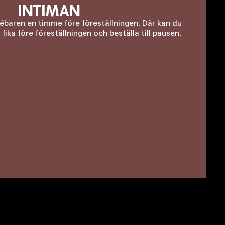
INTIMAN
ébaren en timme före föreställningen. Där kan du
fika före föreställningen och beställa till pausen.