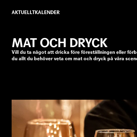
Hoppa
Primär
till
AKTUELLT
KALENDER
länkar
huvudinnehåll
MAT OCH DRYCK
Vill du ta något att dricka före föreställningen eller förb
du allt du behöver veta om mat och dryck på våra scen