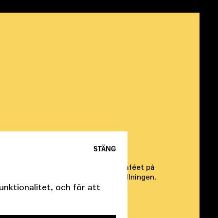
STÄNG
STUDION
ill Studion är serveringen i Teatercaféet på
öppen. Välkommen dit före föreställningen.
ktionalitet, och för att