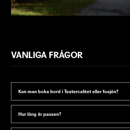
VANLIGA FRÅGOR
Kan man boka bord i Teatercaféet eller foajén?
Vi håller det enkelt och gör inga bordsbokningar. B
dig ner där det finns plats!
Hur lång är pausen?
LÄS MER