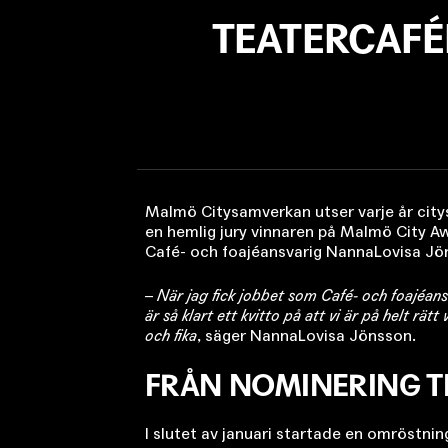
TEATERCAFÉ
Malmö Citysamverkan utser varje år citys 
en hemlig jury vinnaren på Malmö City Awar
Café- och foajéansvarig NannaLovisa Jön
–
När jag fick jobbet som Café- och foajéansv
är så klart ett kvitto på att vi är på helt rät
och fika
, säger NannaLovisa Jönsson.
FRÅN NOMINERING TI
I slutet av januari startade en omröstni