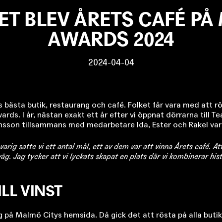
ET BLEV ÅRETS CAFÉ PÅ
AWARDS 2024
2024-04-04
bästa butik, restaurang och café. Folket får vara med att rö
ds. I år, nästan exakt ett år efter vi öppnat dörrarna till Tea
sson tillsammans med medarbetare Ida, Ester och Rakel var p
arig satte vi ett antal mål, ett av dem var att vinna Årets café. A
t väg. Jag tycker att vi lyckats skapat en plats där vi kombinerar his
LL VINST
ng på Malmö Citys hemsida. Då gick det att rösta på alla buti