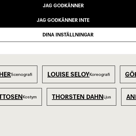
JAG GODKÄNNER
JAG GODKÄNNER INTE
DINA INSTÄLLNINGAR
HER
LOUISE SELOY
GÖ
Scenografi
Koreografi
OTTOSEN
THORSTEN DAHN
AN
Kostym
Ljus