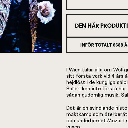
DEN HÄR PRODUKT
INFÖR TOTALT
6688
Å
I Wien talar alla om Wol
sitt första verk vid 4 års
hejdlöst i de kungliga sa
Salieri kan inte förstå hu
sådan gudomlig musik. Sa
Det är en svindlande hist
maktkamp som återberätta
och underbarnet Mozart som
vuxen.