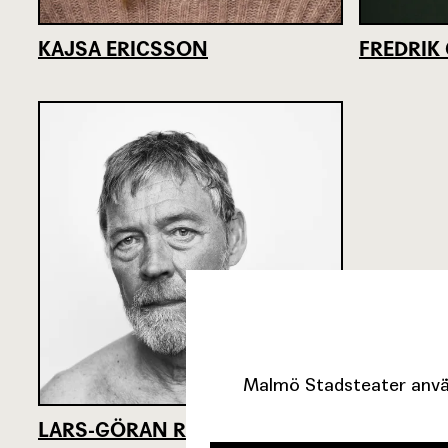
KAJSA ERICSSON
FREDRI
Malmö Stadsteater använ
LARS-GÖRAN RAGNARSSON