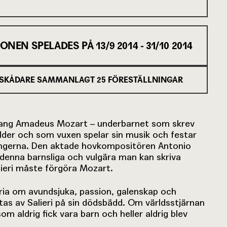
IONEN SPELADES PÅ
13/9 2014 - 31/10 2014
SKÅDARE SAMMANLAGT
25
FÖRESTÄLLNINGAR
fgang Amadeus Mozart – underbarnet som skrev
 ålder och som vuxen spelar sin musik och festar
longerna. Den aktade hovkompositören Antonio
r denna barnsliga och vulgära man kan skriva
lieri måste förgöra Mozart.
oria om avundsjuka, passion, galenskap och
s av Salieri på sin dödsbädd. Om världsstjärnan
 aldrig fick vara barn och heller aldrig blev