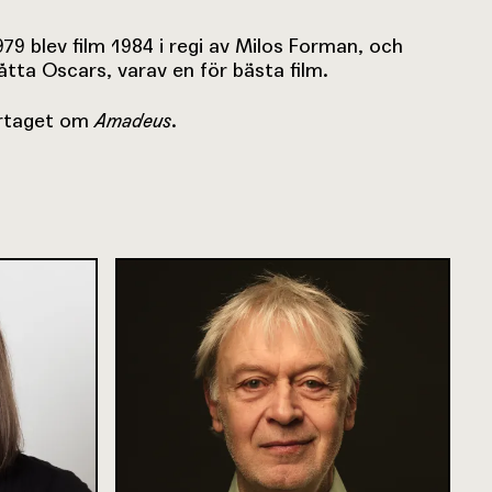
979 blev film 1984 i regi av Milos Forman, och
tta Oscars, varav en för bästa film.
ortaget om
Amadeus
.