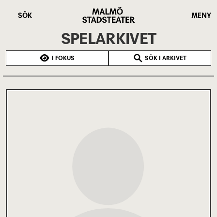
Hoppa
Malmö
till
Stadsteater
SÖK
MENY
huvudinnehåll
SPELARKIVET
I FOKUS
SÖK I ARKIVET