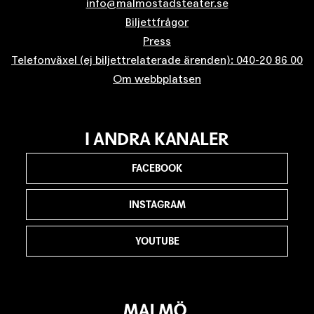
info@malmostadsteater.se
Biljettfrågor
Press
Telefonväxel (ej biljettrelaterade ärenden): 040-20 86 00
Om webbplatsen
I ANDRA KANALER
FACEBOOK
INSTAGRAM
YOUTUBE