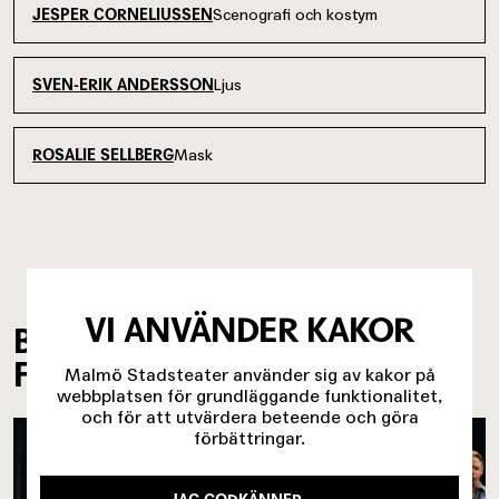
Scenografi och kostym
JESPER CORNELIUSSEN
Ljus
SVEN-ERIK ANDERSSON
Mask
ROSALIE SELLBERG
VI ANVÄNDER KAKOR
BILDER FRÅN
FÖRESTÄLLNINGEN
Malmö Stadsteater använder sig av kakor på
webbplatsen för grundläggande funktionalitet,
och för att utvärdera beteende och göra
förbättringar.