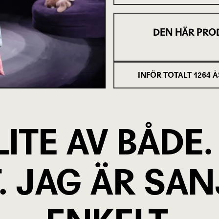
DEN HÄR PRO
INFÖR TOTALT
1264
Å
LITE AV BÅDE
T. JAG ÄR SAN