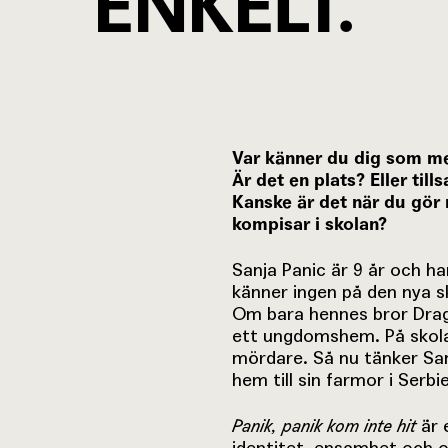
ENKELT.
Var känner du dig som 
Är det en plats? Eller t
Kanske är det när du gör
kompisar i skolan?
Sanja Panic är 9 år och har
känner ingen på den nya s
Om bara hennes bror Drag
ett ungdomshem. På skola
mördare. Så nu tänker San
hem till sin farmor i Serbi
Panik, panik kom inte hit
är 
identitet, ensamhet och o