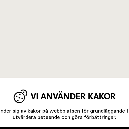
STOJILJKOVIC
RAGNA WEI
Regi
Regikonsult
VI ANVÄNDER KAKOR
der sig av kakor på webbplatsen för grundläggande fun
utvärdera beteende och göra förbättringar.