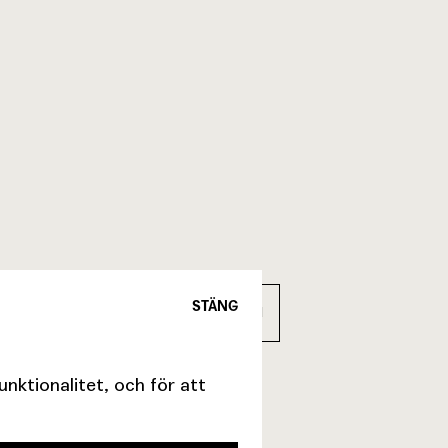
STÄNG
JONAS ÅKESSON
Musik och ljud
ktionalitet, och för att