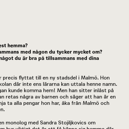
mest hemma?
illsammans med någon du tycker mycket om?
 något du är bra på tillsammans med dina
 precis flyttat till en ny stadsdel i Malmö. Hon
kolan där inte ens lärarna kan uttala henne namn.
an kunde komma hem! Men han sitter inlåst på
n retas några av barnen och säger att han är en
ja ta alla pengar hon har, åka från Malmö och
en.
en monolog med Sandra Stojiljkovics om
m hur viktigt det är att få känna sig hemma där