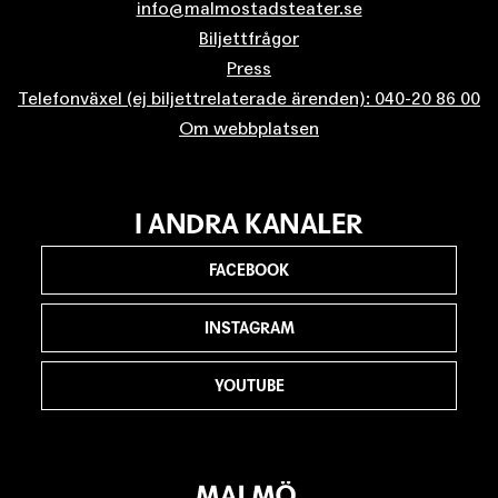
info@malmostadsteater.se
Biljettfrågor
Press
Telefonväxel (ej biljettrelaterade ärenden): 040-20 86 00
Om webbplatsen
I ANDRA KANALER
FACEBOOK
INSTAGRAM
YOUTUBE