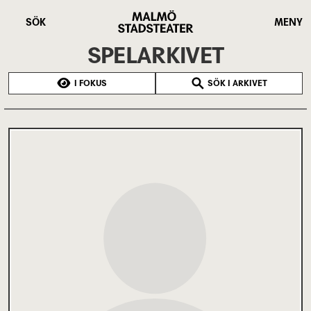
Hoppa
Malmö
till
Stadsteater
SÖK
MENY
huvudinnehåll
SPELARKIVET
I FOKUS
SÖK I ARKIVET