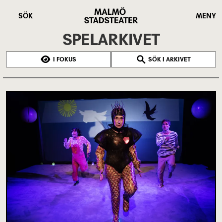
Hoppa
Malmö
till
Stadsteater
SÖK
MENY
huvudinnehåll
SPELARKIVET
I FOKUS
SÖK I ARKIVET