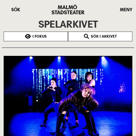
Hoppa
Malmö
till
Stadsteater
SÖK
MENY
huvudinnehåll
SPELARKIVET
I FOKUS
SÖK I ARKIVET