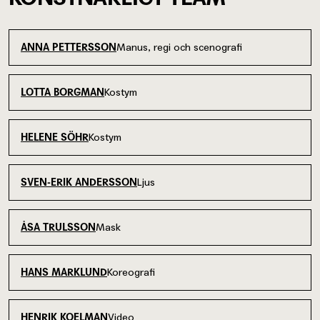
Manus, regi och scenografi
ANNA PETTERSSON
Kostym
LOTTA BORGMAN
Kostym
HELENE SÖHR
Ljus
SVEN-ERIK ANDERSSON
Mask
ÅSA TRULSSON
Koreografi
HANS MARKLUND
Video
HENRIK KOELMAN