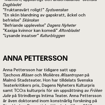
Dagbladet
”Fruktansvärt roligt!”
Sydsvenskan
”En skön blandning av gapskratt, äckel och
befrielse”
Skånskan
”Befriande upplevelse”
Dagens Nyheter
”Kaxiga kvinnor kan komedi”
Aftonbladet
”Lysande insatser”
Kulturbloggen
ANNA PETTERSSON
Anna Pettersson har tidigare satt upp
Tjechovs
Måsen
och Molières
Misantropen
på
Malmö Stadsteater. Hon har tilldelats Svenska
Teaterkritikers pris, Dagens Nyheters Kulturpris
samt TCO:s kulturpris för sin uppsättning av
Fröken
Julie
på Strindbergs Intima Teater. Anna Pettersson
är även doktorand inom konstnärlig forskning på