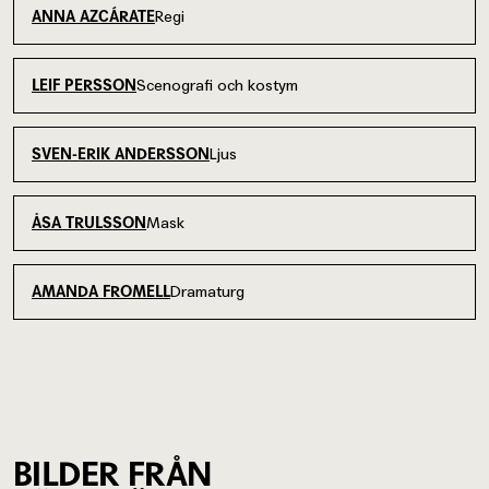
Regi
ANNA AZCÁRATE
Scenografi och kostym
LEIF PERSSON
Ljus
SVEN-ERIK ANDERSSON
Mask
ÅSA TRULSSON
Dramaturg
AMANDA FROMELL
BILDER FRÅN