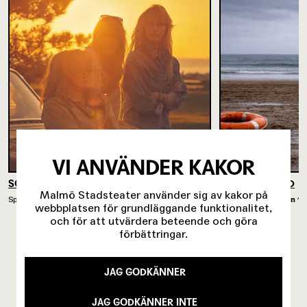
VI ANVÄNDER KAKOR
SOMMARKVÄLLAR PÅ JORDEN
UNRECOGNIZED
Malmö Stadsteater använder sig av kakor på
Spelades på
Intiman
25/9 2026 - 11/11 2026
Spelades på
Intiman
13
webbplatsen för grundläggande funktionalitet,
och för att utvärdera beteende och göra
förbättringar.
JAG GODKÄNNER
JAG GODKÄNNER INTE