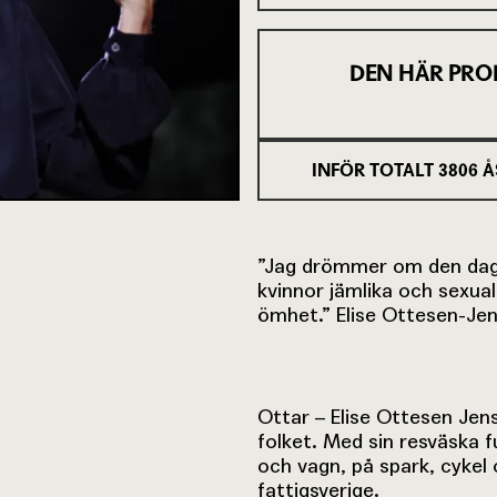
DEN HÄR PRO
INFÖR TOTALT
3806
Å
”Jag drömmer om den dag 
kvinnor jämlika och sexual
ömhet.” Elise Ottesen-Je
Ottar – Elise Ottesen Jen
folket. Med sin resväska 
och vagn, på spark, cykel
fattigsverige.