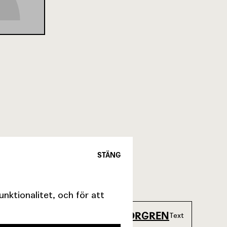
STÄNG
OVE BERGLUND
Kostym
ktionalitet, och för att
HOLM
GUNILLA THORGREN
Mask
Text