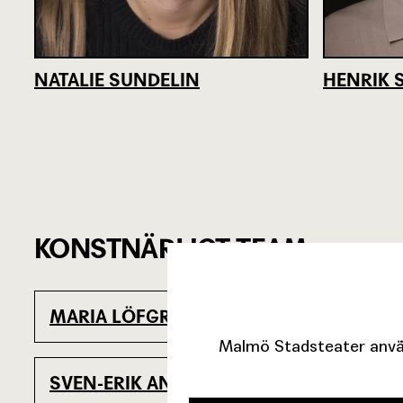
NATALIE SUNDELIN
HENRIK 
KONSTNÄRLIGT TEAM
MARIA LÖFGREN
FRIDJON RAFN
Regi
Malmö Stadsteater använ
SVEN-ERIK ANDERSSON
JOHN C
Ljus