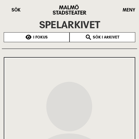
Hoppa
Malmö
till
Stadsteater
SÖK
MENY
huvudinnehåll
SPELARKIVET
I FOKUS
SÖK I ARKIVET