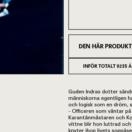
DEN HÄR PRODUKT
INFÖR TOTALT
9235
Å
Guden Indras dotter sänds 
människorna egentligen ha
och logisk som en dröm, st
- Officeren som väntar på
Karantänmästaren och Kol
vittne blir hon luttrad oc
knyter ihop livets soppåse