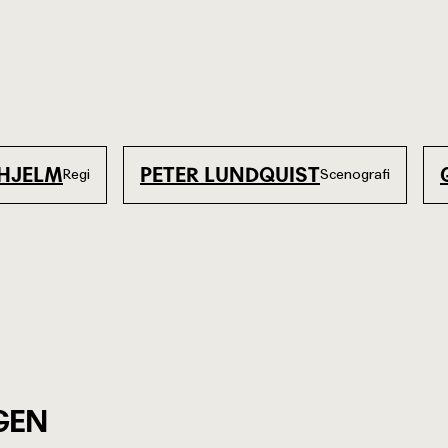
 HJELM
PETER LUNDQUIST
Regi
Scenografi
GEN