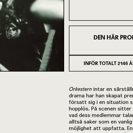
DEN HÄR PRO
INFÖR TOTALT
2146
Å
Orkestern
intar en särstäl
drama har han skapat prem
försatt sig i en situatio
hopplös. På scenen sitter 
vad dess medlemmar talar
alltså saker som en vanli
möjlighet att uppfatta. En