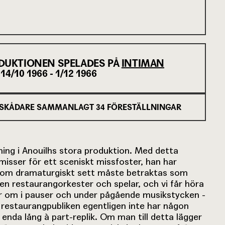
DUKTIONEN SPELADES PÅ
INTIMAN
14/10 1966 - 1/12 1966
SKÅDARE SAMMANLAGT
34
FÖRESTÄLLNINGAR
lning i Anouilhs stora produktion. Med detta
isser för ett sceniskt missfoster, han har
n som dramaturgiskt sett måste betraktas som
en restaurangorkester och spelar, och vi får höra
 om i pauser och under pågående musikstycken -
g restaurangpubliken egentligen inte har någon
 enda lång à part-replik. Om man till detta lägger