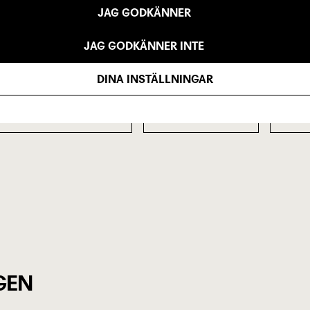
JAG GODKÄNNER
JAG GODKÄNNER INTE
DINA INSTÄLLNINGAR
AGERWALL
EVA SKÖLD
HÄR
Översättning
Regi
GEN