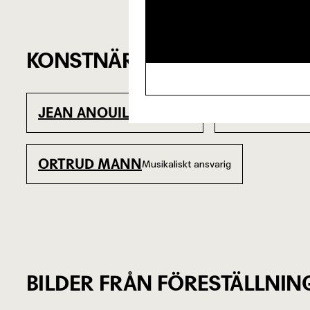
KONSTNÄRLIGT TEAM
JEAN ANOUILH
LENNART L
Originaltext
ORTRUD MANN
Musikaliskt ansvarig
BILDER FRÅN FÖRESTÄLLNIN