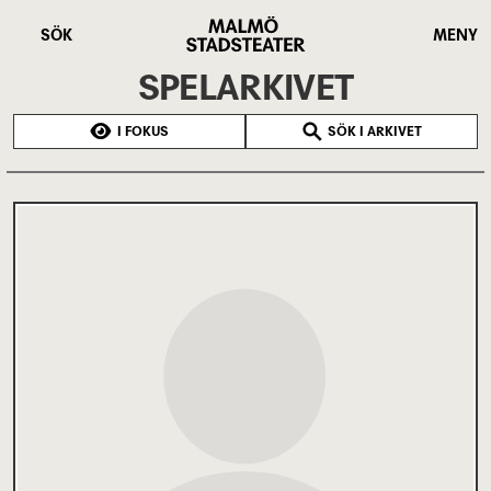
Hoppa
Malmö
till
Stadsteater
SÖK
MENY
huvudinnehåll
SPELARKIVET
I FOKUS
SÖK I ARKIVET