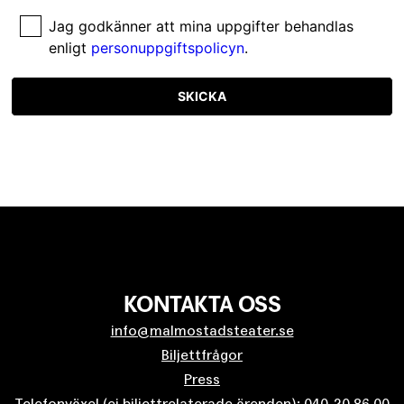
Jag godkänner att mina uppgifter behandlas
enligt
personuppgiftspolicyn
.
SKICKA
KONTAKTA OSS
info@malmostadsteater.se
Biljettfrågor
Press
Telefonväxel (ej biljettrelaterade ärenden): 040-20 86 00