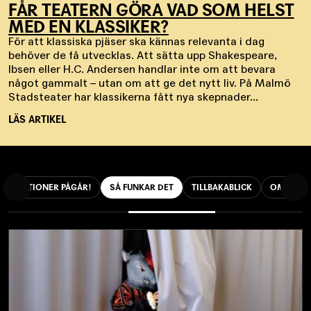
FÅR TEATERN GÖRA VAD SOM HELST
MED EN KLASSIKER?
För att klassiska pjäser ska kännas relevanta i dag
behöver de få utvecklas. Att sätta upp Shakespeare,
Ibsen eller H.C. Andersen handlar inte om att bevara
något gammalt – utan om att ge det nytt liv. På Malmö
Stadsteater har klassikerna fått nya skepnader...
LÄS ARTIKEL
REPETITIONER PÅGÅR!
SÅ FUNKAR DET
TILLBAKABLICK
OMBYGG