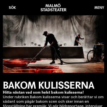
Hoppa
Malmö
till
Stadsteater
SÖK
MENY
huvudinnehåll
BAKOM KULISSERNA
Hitta nästan vad som helst bakom kulisserna!
Under rubriken Bakom kulisserna visar och berättar vi om
sådant som pågår bakom scen och sker innan en
föreställning har premiär. Vi gör bildreportage, intervjuar