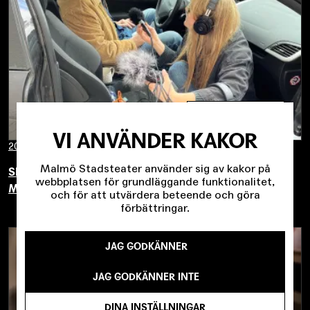
SÅ FUNKAR DET
VI ANVÄNDER KAKOR
2022-09-02
Malmö Stadsteater använder sig av kakor på
SKÅDESPELARNA BAKOM RÖSTERNA I TEARS OF
webbplatsen för grundläggande funktionalitet,
MALMÖ
och för att utvärdera beteende och göra
förbättringar.
JAG GODKÄNNER
JAG GODKÄNNER INTE
DINA INSTÄLLNINGAR