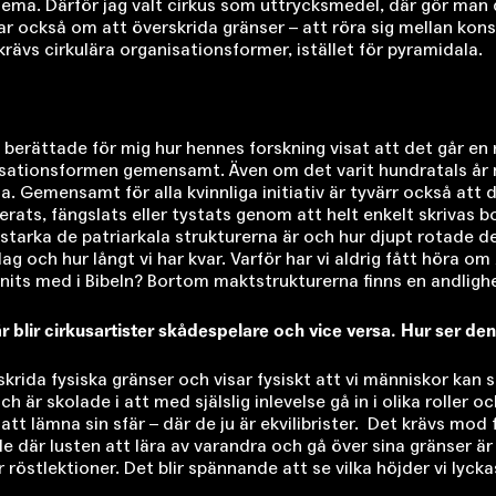
stema. Därför jag valt cirkus som uttrycksmedel, där gör man
r också om att överskrida gränser – att röra sig mellan konst
rävs cirkulära organisations­former, istället för pyramidala.
, berättade för mig hur hennes forskning visat att det går en
nisationsformen gemensamt. Även om det varit hundratals år me
na. Gemensamt för alla kvinnliga initiativ är tyvärr också att d
erats, fängslats eller tystats genom att helt enkelt skrivas bo
starka de patriarkala struktur­erna är och hur djupt rotade d
idag och hur långt vi har kvar. Varför har vi aldrig fått hör
nits med i Bibeln? Bortom maktstrukturerna finns en andligh
är blir cirkusartister skådespelare och vice versa. Hur ser d
rskrida fysiska gränser och visar fysiskt att vi människor kan
r skolade i att med själslig inlevelse gå in i olika roller oc
att lämna sin sfär – där de ju är ekvilibrister. Det krävs mod 
e där lusten att lära av varandra och gå över sina gränser är
 röst­lektioner. Det blir spännande att se vilka höjder vi lyckas