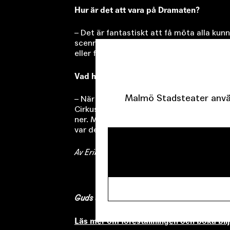
Hur är det att vara på Dramaten?
– Det är fantastiskt att få möta alla kunn
scenrummet är lika mycket i luften som p
eller felriktad lampa kan vara livsavgör
Vad har cirkusen för relation till teatern
Malmö Stadsteater använ
– När konstformerna blev institutionalis
Cirkusen har fortsatt att vara kringresand
ner. Men det börjar förändras. Nu när vi 
var de samarbetena mindre på våra villko
Av Erik Gripenholm, redaktör på Dramaten
Guds olydiga revben
spelas på Hipp 4 – 29
Läs mer om föreställningen och boka bilj