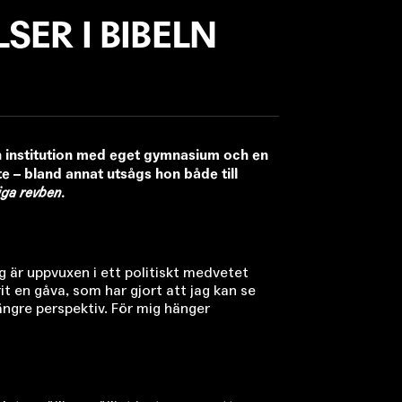
SER I BIBELN
en institution med eget gymnasium och en
te – bland annat utsågs hon både till
iga revben
.
ag är uppvuxen i ett politiskt medvetet
it en gåva, som har gjort att jag kan se
 längre perspektiv. För mig hänger