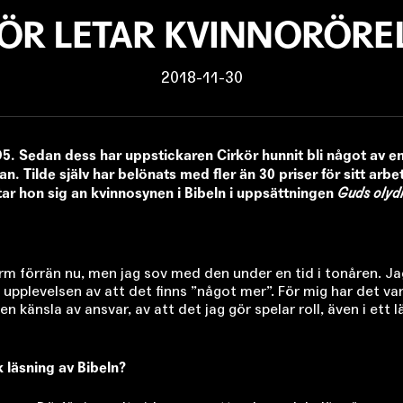
ÖR LETAR KVINNORÖREL
2018-11-30
95. Sedan dess har uppstickaren Cirkör hunnit bli något av 
. Tilde själv har belönats med fler än 30 priser för sitt arbe
ar hon sig an kvinnosynen i Bibeln i uppsättningen
Guds olyd
 pärm förrän nu, men jag sov med den under en tid i tonåren. J
t upplevelsen av att det finns ”något mer”. För mig har det var
en känsla av ansvar, av att det jag gör spelar roll, även i ett
 läsning av Bibeln?