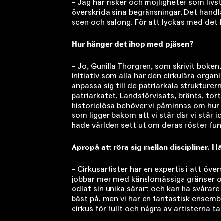
– Jag har risker och möjligheter som liv
överskrida sina begränsningar. Det handla
scen och salong. För att lyckas med det k
Hur hänger det ihop med pjäsen?
– Jo, Gunilla Thorgren, som skrivit boken
initiativ som alla har den cirkulära orga
anpassa sig till de patriarkala strukturer
patriarkatet. Landsförvisats, bränts, tort
historielösa behöver vi påminnas om hur 
som ligger bakom att vi står där vi står 
hade världen sett ut om deras röster fun
Apropå att röra sig mellan discipliner. H
– Cirkusartister har en expertis i att öve
jobbar mer med känslomässiga gränser och ä
odlat sin unika särart och kan ha svårare 
bäst på, men vi har en fantastisk ensembl
cirkus för fullt och några av artisterna tar