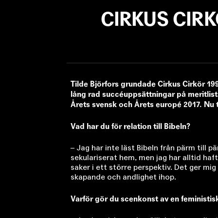
CIRKUS CIRK
Tilde Björfors grundade Cirkus Cirkör 19
lång rad succéuppsättningar på meritlistan
Årets svensk och Årets europé 2017. Nu t
Vad har du för relation till Bibeln?
– Jag har inte läst Bibeln från pärm till
sekulari­serat hem, men jag har alltid haf
saker i ett större perspektiv. Det ger mig 
skapande och andlighet ihop.
Varför gör du scenkonst av en feministisk