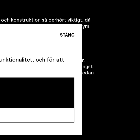
g och konstruktion så oerhört viktigt, då
åverkar allas arbete. En felsydd kostym
rocessen på ett annat sätt.
STÄNG
ktionalitet, och för att
ten hamnade cirkusartisterna utanför.
stått högt i hierarkin, det fysiska längst
ocess. När vi började för över 20 år sedan