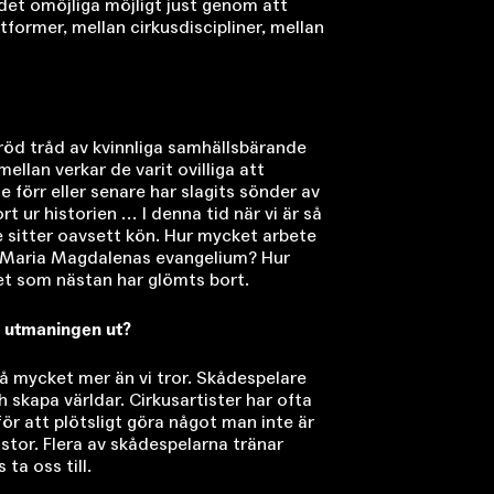
 det omöjliga möjligt just genom att
­former, mellan cirkusdiscipliner, mellan
 röd tråd av kvinnliga samhällsbärande
llan verkar de varit ovilliga att
e förr eller senare har slagits sönder av
rt ur historien … I denna tid när vi är så
e sitter oavsett kön. Hur mycket arbete
a om Maria Magdalenas evangelium? Hur
et som nästan har glömts bort.
en utmaningen ut?
 så mycket mer än vi tror. Skådespelare
h skapa världar. Cirkusartister har ofta
för att plötsligt göra något man inte är
 stor. Flera av skådespelarna tränar
 ta oss till.