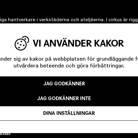
iga hantverkare i verkstäderna och ateljéerna. I cirkus är rig
å golvet. Och som krydda har vi riskfaktorn i cirkusen som p
ande. Så verkstäderna måste vara med redan i den kreativa p
VI ANVÄNDER KAKOR
 egentligen?
der sig av kakor på webbplatsen för grundläggande fun
erad och fick fasta scener först av kungar och senare av sta
utvärdera beteende och göra förbättringar.
e och har alltid stått utanför samhället på ett sätt. Text har 
gästar institutioner känns det som att de går in i en cirkuspr
r.
JAG GODKÄNNER
JAG GODKÄNNER INTE
DINA INSTÄLLNINGAR
 maj 2019.
etter