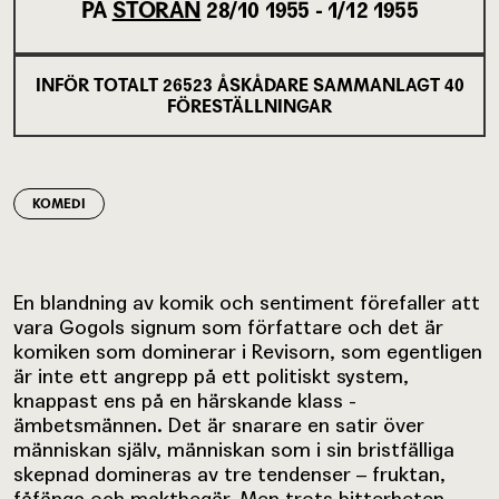
PÅ
STORAN
28/10 1955 - 1/12 1955
INFÖR TOTALT
26523
ÅSKÅDARE SAMMANLAGT
40
FÖRESTÄLLNINGAR
KOMEDI
En blandning av komik och sentiment förefaller att
vara Gogols signum som författare och det är
komiken som dominerar i Revisorn, som egentligen
är inte ett angrepp på ett politiskt system,
knappast ens på en härskande klass -
ämbetsmännen. Det är snarare en satir över
människan själv, människan som i sin bristfälliga
skepnad domineras av tre tendenser – fruktan,
fåfänga och maktbegär. Men trots bitterheten