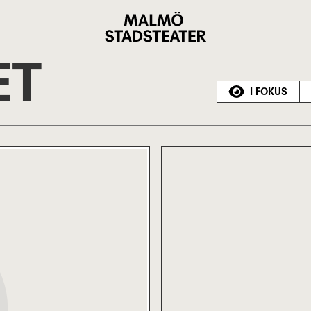
Malmö
Stadsteater
ET
I FOKUS