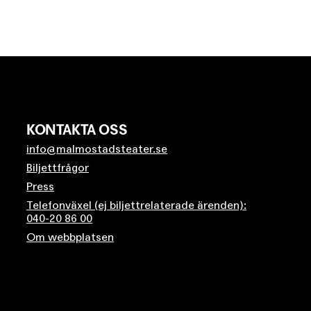
KONTAKTA OSS
info@malmostadsteater.se
Biljettfrågor
Press
Telefonväxel (ej biljettrelaterade ärenden):
040-20 86 00
Om webbplatsen