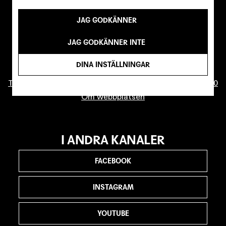
JAG GODKÄNNER
KONTAKTA OSS
info@malmostadsteater.se
JAG GODKÄNNER INTE
Biljettfrågor
DINA INSTÄLLNINGAR
Press
Telefonväxel (ej biljettrelaterade ärenden): 040-20 86 00
Om webbplatsen
I ANDRA KANALER
FACEBOOK
INSTAGRAM
YOUTUBE