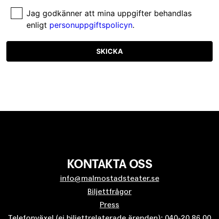
Jag godkänner att mina uppgifter behandlas
enligt
personuppgiftspolicyn
.
SKICKA
KONTAKTA OSS
info@malmostadsteater.se
Biljettfrågor
Press
Telefonväxel (ej biljettrelaterade ärenden): 040-20 86 00