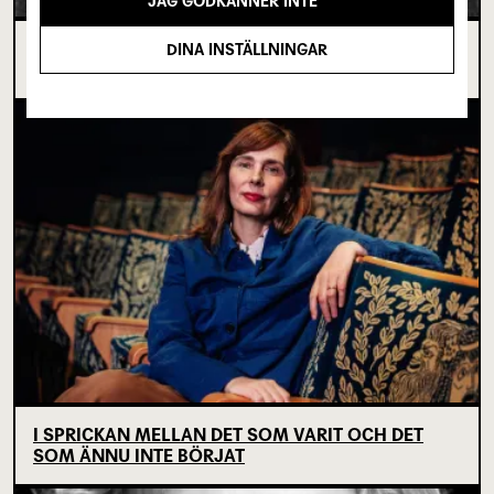
JAG GODKÄNNER INTE
OM TOVE DITLEVSEN OCH
DINA INSTÄLLNINGAR
KÖPENHAMNSTRILOGIN
I SPRICKAN MELLAN DET SOM VARIT OCH DET
SOM ÄNNU INTE BÖRJAT