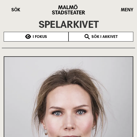
Hoppa
Malmö
till
Stadsteater
SÖK
MENY
huvudinnehåll
SPELARKIVET
I FOKUS
SÖK I ARKIVET