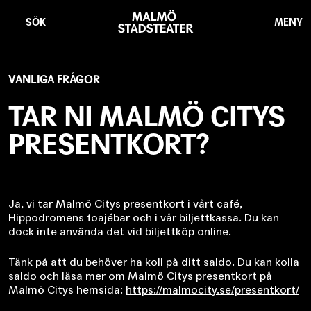
Hoppa
Malmö
till
Stadsteater
SÖK
MENY
huvudinnehåll
VANLIGA FRÅGOR
TAR NI MALMÖ CITYS
PRESENTKORT?
Ja, vi tar Malmö Citys presentkort i vårt café,
Hippodromens foajébar och i vår biljettkassa. Du kan
dock inte använda det vid biljettköp online.
Tänk på att du behöver ha koll på ditt saldo. Du kan kolla
saldo och läsa mer om Malmö Citys presentkort på
Malmö Citys hemsida:
https://malmocity.se/presentkort/