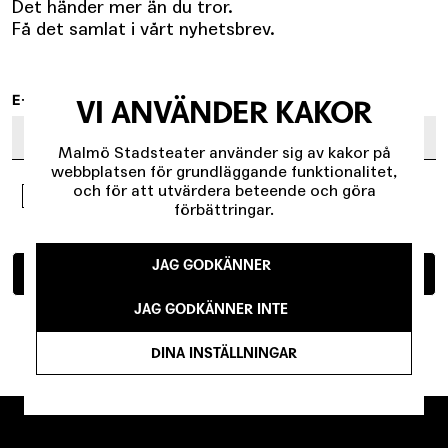
Det händer mer än du tror.
Få det samlat i vårt nyhetsbrev.
E-POST
VI ANVÄNDER KAKOR
Malmö Stadsteater använder sig av kakor på
webbplatsen för grundläggande funktionalitet,
och för att utvärdera beteende och göra
Jag godkänner att mina uppgifter behandlas
förbättringar.
enligt
personuppgiftspolicyn
.
JAG GODKÄNNER
SKICKA
JAG GODKÄNNER INTE
DINA INSTÄLLNINGAR