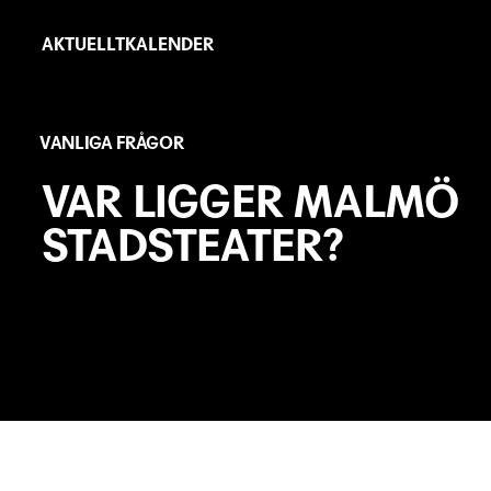
Hoppa
Primär
till
AKTUELLT
KALENDER
länkar
huvudinnehåll
VANLIGA FRÅGOR
VAR LIGGER MALMÖ
STADSTEATER?