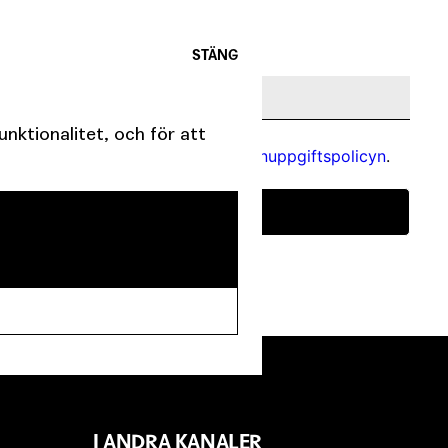
STÄNG
ktionalitet, och för att
a uppgifter behandlas enligt
personuppgiftspolicyn
.
SKICKA
I ANDRA KANALER