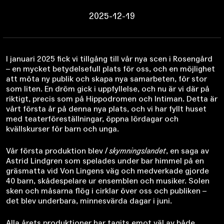
2025-12-19
I januari 2025 fick vi tillgång till vår nya scen i Rosengård
– en mycket betydelsefull plats för oss, och en möjlighet
att möta ny publik och skapa nya samarbeten, för stor
som liten. En dröm gick i uppfyllelse, och nu är vi där på
riktigt, precis som på Hippodromen och Intiman. Detta är
vårt första år på denna nya plats, och vi har fyllt huset
med teaterföreställningar, öppna lördagar och
kvällskurser för barn och unga.
Vår första produktion blev
I skymningslandet
, en saga av
Astrid Lindgren som spelades under bar himmel på en
gräsmatta vid Von Lingens väg och medverkade gjorde
40 barn, skådespelare ur ensemblen och musiker. Solen
sken och måsarna flög i cirklar över oss och publiken –
det blev underbara, minnesvärda dagar i juni.
Alla årets produktioner har tagits emot väl av både