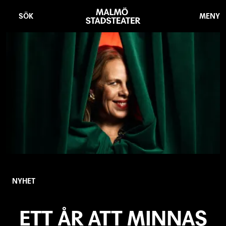
Hoppa
Malmö
till
Stadsteater
SÖK
MENY
huvudinnehåll
NYHET
ETT ÅR ATT MINNAS