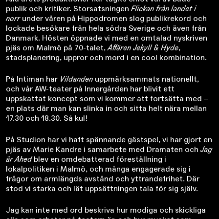
publik och kritiker. Storsatsningen
Flickan från landet i
norr
under våren på Hippodromen slog publikrekord och
lockade besökare från hela södra Sverige och även från
Danmark. Hösten öppnade vi med en omtalad nyskriven
pjäs om Malmö på 70-talet,
Affären Jekyll & Hyde
,
stadsplanering, uppror och mord i en cool kombination.
På Intiman har
Vildanden
uppmärksammats nationellt,
och vår AW-teater på Innergården har blivit ett
uppskattat koncept som vi kommer att fortsätta med –
en plats där man kan slinka in och sitta helt nära mellan
17.30 och 18.30. Så kul!
På Studion har vi haft spännande gästspel, vi har gjort en
pjäs av Marie Kandre i samarbete med Dramaten och
Jag
är Ahed
blev en omdebatterad föreställning i
lokalpolitiken i Malmö, och många engagerade sig i
frågor om armlängds avstånd och yttrandefrihet. Där
stod vi starka och lät uppsättningen tala för sig själv.
Jag kan inte med ord beskriva hur modiga och skickliga