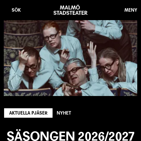
Hoppa
Malmö
till
Stadsteater
SÖK
MENY
huvudinnehåll
AKTUELLA PJÄSER
NYHET
SÄSONGEN 2026/2027