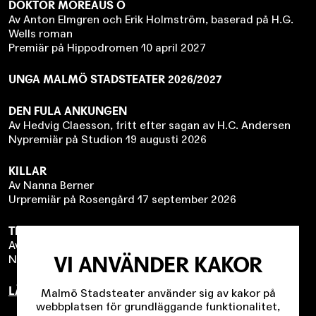
DOKTOR MOREAUS Ö
Av Anton Elmgren och Erik Holmström, baserad på H.G.
Wells roman
Premiär på Hippodromen 10 april 2027
UNGA MALMÖ STADSTEATER 2026/2027
DEN FULA ANKUNGEN
Av Hedvig Claesson, fritt efter sagan av H.C. Andersen
Nypremiär på Studion 19 augusti 2026
KILLAR
Av Nanna Berner
Urpremiär på Rosengård 17 september 2026
TITTA HAMLET
Av Barbro Lindgren och Anna Höglund
VI ANVÄNDER KAKOR
Nypremiär på Rosengård 29 januari 2027
LÄS MER HÄR!
Malmö Stadsteater använder sig av kakor på
webbplatsen för grundläggande funktionalitet,