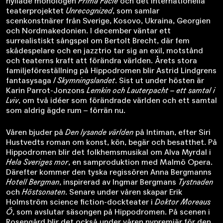
hyllade monologen
Prima Facie
och det internationella
teaterprojektet
Unrecognized
, som samlar
scenkonstnärer från Sverige, Kosovo, Ukraina, Georgien
och Nordmakedonien. I december väntar ett
surrealistiskt sångspel om Bertolt Brecht, där fem
skådespelare och en jazztrio tar sig an exil, motstånd
och teaterns kraft att förändra världen. Årets stora
familjeföreställning på Hippodromen blir Astrid Lindgrens
fantasysaga
I Skymningslandet
. Sist ut under hösten är
Karin Parrot-Jonzons
Lemkin och Lauterpacht – ett samtal i
Lviv
, om två idéer som förändrade världen och ett samtal
som aldrig ägde rum – förrän nu.
Våren bjuder på
Den lysande världen
på Intiman, efter Siri
Hustvedts roman om konst, kön, begär och besatthet. På
Hippodromen blir det folkhemsmusikal om Alva Myrdal i
Hela Sveriges mor
, en samproduktion med Malmö Opera.
Därefter kommer den tyska regissören Anna Bergmanns
Hotell Bergman
, inspirerad av Ingmar Bergmans
Tystnaden
och
Höstsonaten
. Senare under våren skapar Erik
Holmström science fiction-dockteater i
Doktor Moreaus
Ö
, som avslutar säsongen på Hippodromen. På scenen i
Rosengård blir det också under våren nypremiär för den