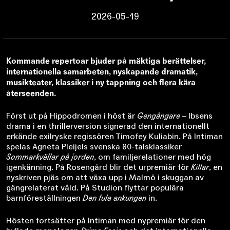
2026-05-19
Kommande repertoar bjuder på mäktiga berättelser,
internationella samarbeten, nyskapande dramatik,
musikteater, klassiker i ny tappning och flera kära
återseenden.
Först ut på Hippodromen i höst är
Gengångare
– Ibsens
drama i en thrillerversion signerad den internationellt
erkände exilryske regissören Timofey Kuliabin. På Intiman
spelas Agneta Pleijels svenska 80-talsklassiker
Sommarkvällar på jorden
, om familjerelationer med hög
igenkänning. På Rosengård blir det urpremiär för
Killar
, en
nyskriven pjäs om att växa upp i Malmö i skuggan av
gängrelaterat våld. På Studion flyttar populära
barnföreställningen
Den fula ankungen
in.
Hösten fortsätter på Intiman med nypremiär för den