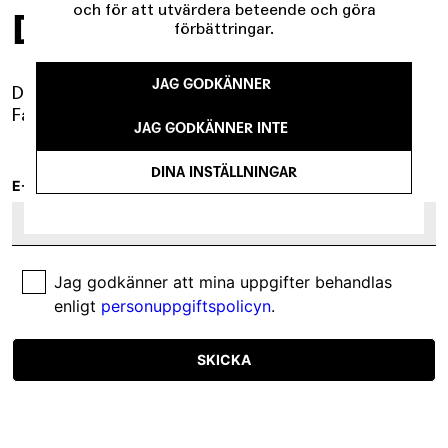
och för att utvärdera beteende och göra
DRAMA I INKORGEN
förbättringar.
JAG GODKÄNNER
Det händer mer än du tror.
Få det samlat i vårt nyhetsbrev.
JAG GODKÄNNER INTE
DINA INSTÄLLNINGAR
E-POST
Jag godkänner att mina uppgifter behandlas
enligt
personuppgiftspolicyn
.
SKICKA