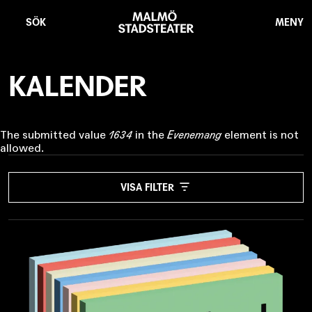
Hoppa
Malmö
till
Stadsteater
SÖK
MENY
huvudinnehåll
KALENDER
Felmeddelande
The submitted value
1634
in the
Evenemang
element is not
allowed.
EVENEMANG
VISA FILTER
- Ingen -
PLATS
- Alla -
DATUM