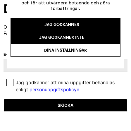
och för att utvärdera beteende och göra
DRAMA I INKORGEN
förbättringar.
JAG GODKÄNNER
Det händer mer än du tror.
Få det samlat i vårt nyhetsbrev.
JAG GODKÄNNER INTE
DINA INSTÄLLNINGAR
E-POST
Jag godkänner att mina uppgifter behandlas
enligt
personuppgiftspolicyn
.
SKICKA