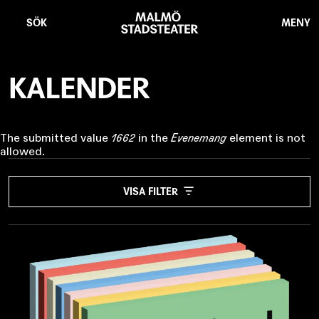
Hoppa
Malmö
till
Stadsteater
SÖK
MENY
huvudinnehåll
KALENDER
Felmeddelande
The submitted value
1662
in the
Evenemang
element is not
allowed.
EVENEMANG
VISA FILTER
- Ingen -
PLATS
- Alla -
DATUM