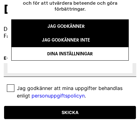
och för att utvärdera beteende och göra
DRAMA I INKORGEN
förbättringar.
JAG GODKÄNNER
Det händer mer än du tror.
Få det samlat i vårt nyhetsbrev.
JAG GODKÄNNER INTE
DINA INSTÄLLNINGAR
E-POST
Jag godkänner att mina uppgifter behandlas
enligt
personuppgiftspolicyn
.
SKICKA