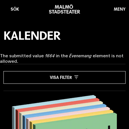
Hoppa
Malmö
till
Stadsteater
SÖK
MENY
huvudinnehåll
KALENDER
Felmeddelande
The submitted value
1664
in the
Evenemang
element is not
allowed.
EVENEMANG
VISA FILTER
- Ingen -
PLATS
- Alla -
DATUM