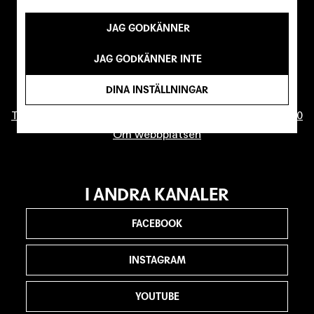
JAG GODKÄNNER
KONTAKTA OSS
info@malmostadsteater.se
JAG GODKÄNNER INTE
Biljettfrågor
DINA INSTÄLLNINGAR
Press
Telefonväxel (ej biljettrelaterade ärenden): 040-20 86 00
Om webbplatsen
I ANDRA KANALER
FACEBOOK
INSTAGRAM
YOUTUBE