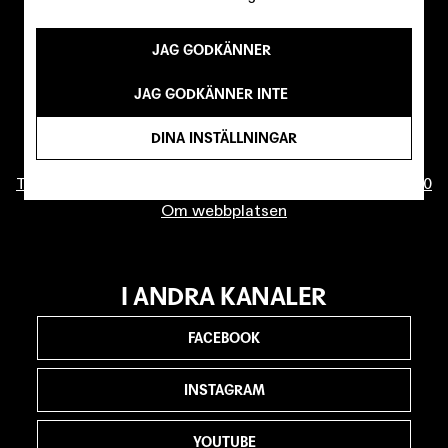
JAG GODKÄNNER
KONTAKTA OSS
JAG GODKÄNNER INTE
info@malmostadsteater.se
Biljettfrågor
DINA INSTÄLLNINGAR
Press
Telefonväxel (ej biljettrelaterade ärenden): 040-20 86 00
Om webbplatsen
I ANDRA KANALER
FACEBOOK
INSTAGRAM
YOUTUBE