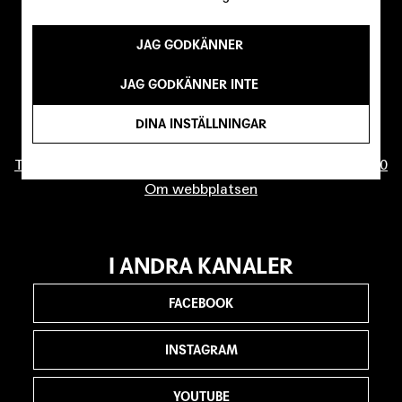
JAG GODKÄNNER
KONTAKTA OSS
JAG GODKÄNNER INTE
info@malmostadsteater.se
Biljettfrågor
DINA INSTÄLLNINGAR
Press
Telefonväxel (ej biljettrelaterade ärenden): 040-20 86 00
Om webbplatsen
I ANDRA KANALER
FACEBOOK
INSTAGRAM
YOUTUBE