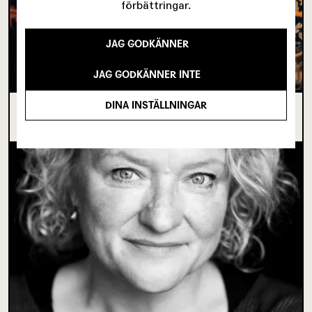
förbättringar.
JAG GODKÄNNER
JAG GODKÄNNER INTE
DINA INSTÄLLNINGAR
I SPRICKAN MELLAN DET SOM VARIT OCH DET
SOM ÄNNU INTE BÖRJAT