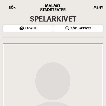
Hoppa
Malmö
till
Stadsteater
SÖK
MENY
huvudinnehåll
SPELARKIVET
I FOKUS
SÖK I ARKIVET