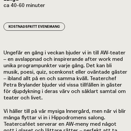
ca 40-60 minuter
KOSTNADSFRITT EVENEMANG
Ungefär en gång i veckan bjuder vi in till AW-teater
– en avslappnad och inspirerande after work med
unika programpunkter varje gång. Det kan bli
musik, poesi, quiz, scenkonst eller oväntade gäster
– ibland allt på en och samma kväll. Teaterchef
Petra Brylander bjuder vid vissa tillfällen in gäster
för djupdykning i deras värv och såklart samtal om
teater och livet.
Vi håller till på vår mysiga Innergård, men när vi blir
många flyttar vi in i Hippodromens salong.
Teatercaféet serverar en AW-meny med något
gott i glaset och lättare rätter – perfekt att ta