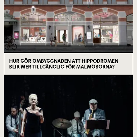
HUR GÖR OMBYGGNADEN ATT HIPPODROMEN
BLIR MER TILLGÄNGLIG FÖR MALMÖBORNA?