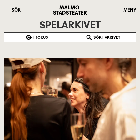
Hoppa
Malmö
till
Stadsteater
SÖK
MENY
huvudinnehåll
SPELARKIVET
I FOKUS
SÖK I ARKIVET