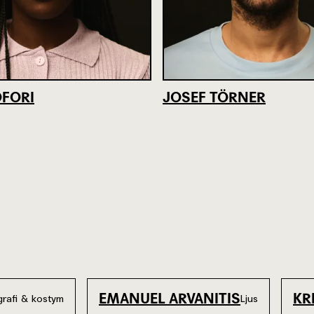
FORI
JOSEF TÖRNER
EMANUEL ARVANITIS
KR
rafi & kostym
Ljus