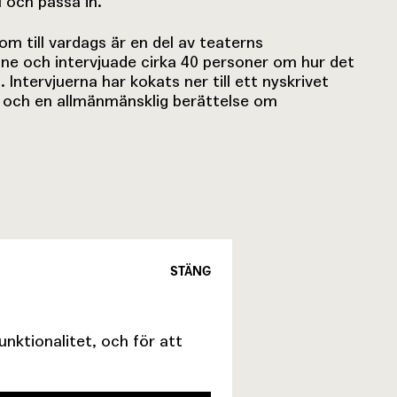
l och passa in.
m till vardags är en del av teaterns
åne och intervjuade cirka 40 personer om hur det
 Intervjuerna har kokats ner till ett nyskrivet
och en allmänmänsklig berättelse om
STÄNG
ktionalitet, och för att