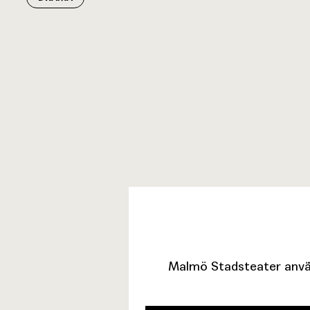
Remote
video
URL
Malmö Stadsteater använ