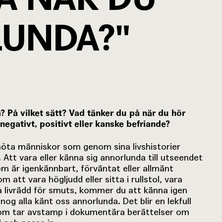
UNDA?"
 På vilket sätt? Vad tänker du på när du hör
negativt, positivt eller kanske befriande?
 möta människor som genom sina livshistorier
Att vara eller känna sig annorlunda till utseendet
om är igenkännbart, förväntat eller allmänt
m att vara högljudd eller sitta i rullstol, vara
vara livrädd för smuts, kommer du att känna igen
nog alla känt oss annorlunda. Det blir en lekfull
 som tar avstamp i dokumentära berättelser om