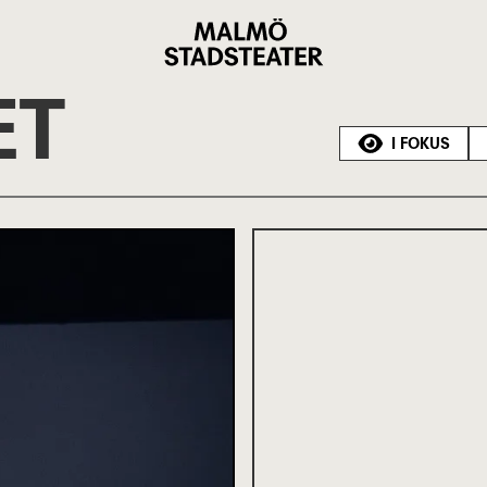
Malmö
Stadsteater
ET
I FOKUS