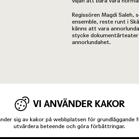
viljan att bara vara norma
Regissören Magdi Saleh, so
ensemble, reste runt i Sk
känns att vara annorlunda.
stycke dokumentärteater 
annorlundahet.
VI ANVÄNDER KAKOR
der sig av kakor på webbplatsen för grundläggande fun
utvärdera beteende och göra förbättringar.