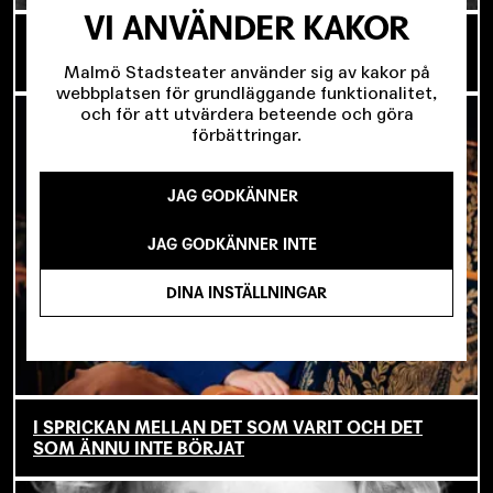
VI ANVÄNDER KAKOR
OM TOVE DITLEVSEN OCH
KÖPENHAMNSTRILOGIN
Malmö Stadsteater använder sig av kakor på
webbplatsen för grundläggande funktionalitet,
och för att utvärdera beteende och göra
förbättringar.
JAG GODKÄNNER
JAG GODKÄNNER INTE
DINA INSTÄLLNINGAR
I SPRICKAN MELLAN DET SOM VARIT OCH DET
SOM ÄNNU INTE BÖRJAT