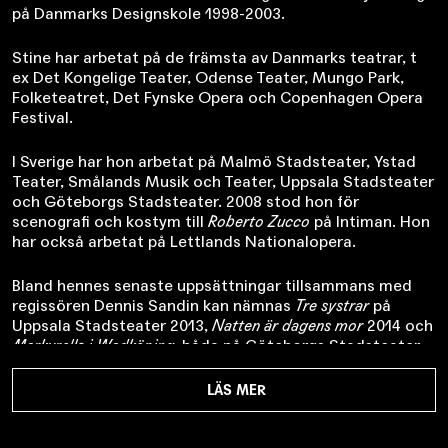
på Danmarks Designskole 1998-2003.
Stine har arbetat på de främsta av Danmarks teatrar, t
ex Det Kongelige Teater, Odense Teater, Mungo Park,
Folketeatret, Det Fynske Opera och Copenhagen Opera
Festival.
I Sverige har hon arbetat på Malmö Stadsteater, Ystad
Teater, Smålands Musik och Teater, Uppsala Stadsteater
och Göteborgs Stadsteater. 2008 stod hon för
scenografi och kostym till
Roberto Zucco
på Intiman. Hon
har också arbetat på Lettlands Nationalopera.
Bland hennes senaste uppsättningar tillsammans med
regissören Dennis Sandin kan nämnas
Tre systrar
på
Uppsala Stadsteater 2013,
Natten är dagens mor
2014 och
Markurells i Wadköping
, båda på Göteborgs Stadsteater.
LÄS MER