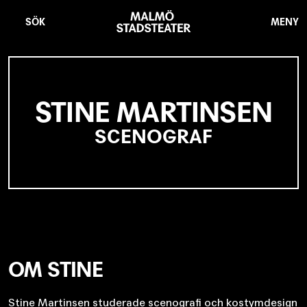
Hoppa
Malmö
till
Stadsteater
SÖK
MENY
huvudinnehåll
STINE MARTINSEN
SCENOGRAF
OM STINE
Stine Martinsen studerade scenografi och kostymdesign