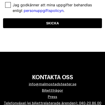
Jag godkänner att mina uppgifter behandlas
enligt
personuppgiftspolicyn
.
SKICKA
KONTAKTA OSS
info@malmostadsteater.se
Biljettfrågor
Press
Telefonväxel (ej biljettrelaterade ärenden): 040-20 86 00