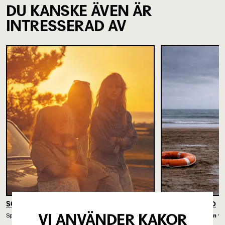
DU KANSKE ÄVEN ÄR
INTRESSERAD AV
SOMMARKVÄLLAR PÅ JORDEN
UNRECOGNIZED
VI ANVÄNDER KAKOR
Spelades på
Intiman
25/9 2026 - 11/11 2026
Spelades på
Intiman
13